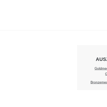
AUS
Goldmeda
G
Bronzemeda