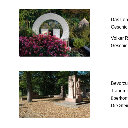
Das Leb
Geschic
Volker R
Geschich
Bevorzug
Trauernd
überkonf
Die Stei