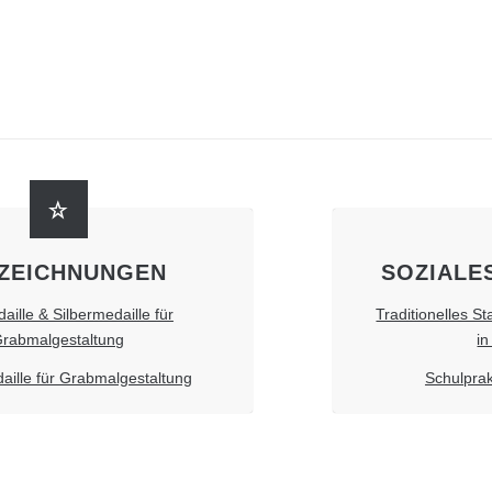
ZEICHNUNGEN
SOZIALE
ille & Silbermedaille für
Traditionelles St
rabmalgestaltung
i
ille für Grabmalgestaltung
Schulprak